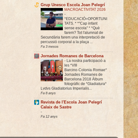
Grup Unesco Escola Joan Pelegrí
MACROACTIVITAT 2026
-
*EDUCACIÓ=OPORTUNI
TATS. * *"Cap infant
sense escola" * *Què
farem? Tot l'alumnat de
Secundària farem una interpretació de
percussió corporal a la plaça ...
Fa 3 mesos
Jornades Romanes de Barcelona
-
La nostra participació a
les *VIII
Barcino·Colonia·Romae*
Jornades Romanes de
Barcelona 2018 Àlbum
fotogràfic de *Gladiatura*
Lvdvs Gladiatorius Imperialis...
Fa 8 anys
Revista de l'Escola Joan Pelegrí
Calaix de Sastre
-
Fa 12 anys