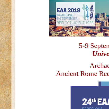
5-9 Septe
Unive
Archae
Ancient Rome Ree