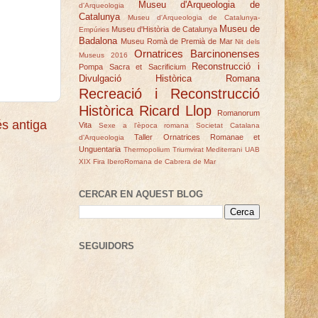
Museu d'Arqueologia de
d'Arqueologia
Catalunya
Museu d'Arqueologia de Catalunya-
Museu de
Museu d'Història de Catalunya
Empúries
Badalona
Museu Romà de Premià de Mar
Nit dels
Ornatrices Barcinonenses
Museus 2016
Reconstrucció i
Pompa Sacra et Sacrificium
Divulgació Històrica Romana
Recreació i Reconstrucció
Històrica
Ricard Llop
Romanorum
s antiga
Vita
Sexe a l'època romana
Societat Catalana
Taller Ornatrices Romanae et
d'Arqueologia
Unguentaria
Thermopolium
Triumvirat Mediterrani
UAB
XIX Fira IberoRomana de Cabrera de Mar
CERCAR EN AQUEST BLOG
SEGUIDORS