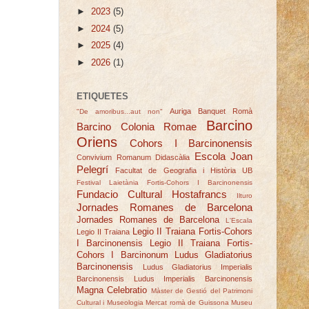
►
2023
(5)
►
2024
(5)
►
2025
(4)
►
2026
(1)
ETIQUETES
Auriga
Banquet Romà
"De amoribus...aut non"
Barcino
Barcino Colonia Romae
Oriens
Cohors I Barcinonensis
Escola Joan
Convivium Romanum
Didascàlia
Pelegrí
Facultat de Geografia i Història UB
Festival Laietània
Fortis-Cohors I Barcinonensis
Fundacio Cultural Hostafrancs
Ilturo
Jornades Romanes de Barcelona
Jornades Romanes de Barcelona
L'Escala
Legio II Traiana Fortis-Cohors
Legio II Traiana
I Barcinonensis
Legio II Traiana Fortis-
Cohors I Barcinonum
Ludus Gladiatorius
Barcinonensis
Ludus Gladiatorius Imperialis
Barcinonensis
Ludus Imperialis Barcinonensis
Magna Celebratio
Màster de Gestió del Patrimoni
Cultural i Museologia
Mercat romà de Guissona
Museu