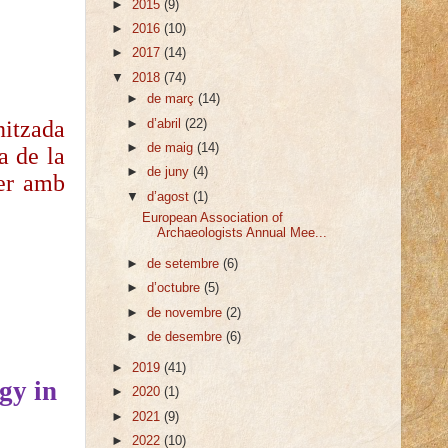
►
2015
(9)
►
2016
(10)
►
2017
(14)
▼
2018
(74)
►
de març
(14)
itzada
►
d’abril
(22)
►
de maig
(14)
a de la
►
de juny
(4)
rer amb
▼
d’agost
(1)
European Association of
Archaeologists Annual Mee...
►
de setembre
(6)
►
d’octubre
(5)
►
de novembre
(2)
►
de desembre
(6)
►
2019
(41)
gy in
►
2020
(1)
►
2021
(9)
►
2022
(10)