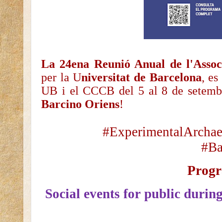
La 24ena Reunió Anual de l'Asso
per la U
niversitat de Barcelona
, es
UB i el CCCB del 5 al 8 de setemb
Barcino Oriens
!
#ExperimentalArchae
#Ba
Progr
Social events for public duri