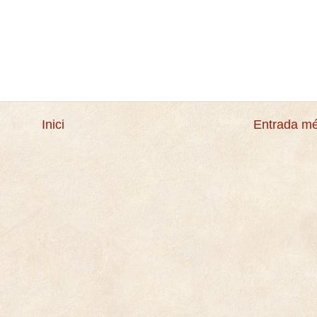
Inici
Entrada mé