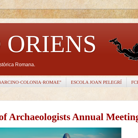
 ORIENS
istòrica Romana.
BARCINO·COLONIA·ROMAE"
ESCOLA JOAN PELEGRÍ
FC
of Archaeologists Annual M
eetin