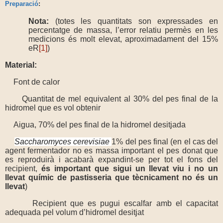
Preparació
:
Nota:
(totes les quantitats son expressades en
percentatge de massa, l’error relatiu permès en les
medicions és molt elevat, aproximadament del 15%
eR
[1]
)
Material:
Font de calor
Quantitat de mel equivalent al 30% del pes final de la
hidromel que es vol obtenir
Aigua, 70% del pes final de la hidromel desitjada
Saccharomyces cerevisiae
1% del pes final (en el cas del
agent fermentador no es massa important el pes donat que
es reproduirà i acabarà expandint-se per tot el fons del
recipient,
és important que sigui un llevat viu i no un
llevat químic de pastisseria que tècnicament no és un
llevat
)
Recipient que es pugui escalfar amb el capacitat
adequada pel volum d’hidromel desitjat