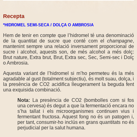
Recepta
*HIDROMEL SEMI-SECA / DOLÇA O AMBROSIA
Hem de tenir en compte que l’hidromel té una denominació
de la quantitat de sucre que conté com el
champagne
,
mantenint sempre una relació inversament proporcional de
sucre i alcohol, aquests son, de més alcohol a més dolç:
Brut nature, Extra brut, Brut, Extra sec, Sec, Semi-sec i Dolç
o Ambrosia.
Aquesta variant de l’hidromel si m’ho permeteu és la més
agradable al gust (totalment subjectiu), és molt suau, dolça, i
la presència de CO2 acidifica lleugerament la beguda fent
una exquisida combinació.
Nota:
La presència de CO2 (bombolles com si fos
una cervesa) és degut a que la fermentació encara no
s’ha tallat i els microorganismes continuen vius i
fermentant fructosa. Aquest fong no és un patogen i,
per tant, consumir-ho inclús en grans quantitats no és
perjudicial per la salut humana.