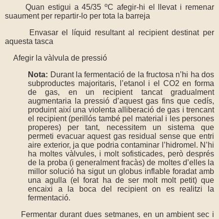
Quan estigui a 45/35 ºC afegir-hi el llevat i remenar
suaument per repartir-lo per tota la barreja
Envasar el líquid resultant al recipient destinat per
aquesta tasca
Afegir la vàlvula de pressió
Nota:
Durant la fermentació de la fructosa n’hi ha dos
subproductes majoritaris, l’etanol i el CO2 en forma
de gas, en un recipient tancat gradualment
augmentaria la pressió d’aquest gas fins que cedís,
produint així una violenta alliberació de gas i trencant
el recipient (perillós també pel material i les persones
properes) per tant, necessitem un sistema que
permeti evacuar aquest gas residual sense que entri
aire exterior, ja que podria contaminar l’hidromel. N’hi
ha moltes vàlvules, i molt sofisticades, però després
de la proba (i generalment fracàs) de moltes d’elles la
millor solució ha sigut un globus inflable foradat amb
una agulla (el forat ha de ser molt molt petit) que
encaixi a la boca del recipient on es realitzi la
fermentació.
Fermentar durant dues setmanes, en un ambient sec i