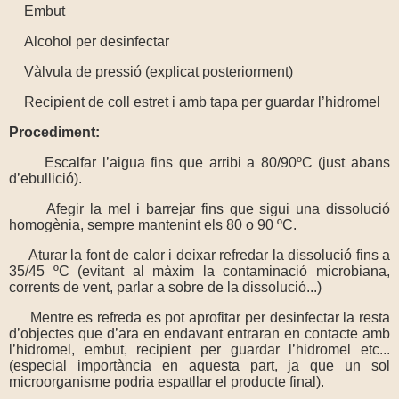
Embut
Alcohol per desinfectar
Vàlvula de pressió (explicat posteriorment)
Recipient de coll estret i amb tapa per guardar l’hidromel
Procediment:
Escalfar l’aigua fins que arribi a 80/90ºC (just abans
d’ebullició).
Afegir la mel i barrejar fins que sigui una dissolució
homogènia, sempre mantenint els 80 o 90 ºC.
Aturar la font de calor i deixar refredar la dissolució fins a
35/45 ºC (evitant al màxim la contaminació microbiana,
corrents de vent, parlar a sobre de la dissolució...)
Mentre es refreda es pot aprofitar per desinfectar la resta
d’objectes que d’ara en endavant entraran en contacte amb
l’hidromel, embut, recipient per guardar l’hidromel etc...
(especial importància en aquesta part, ja que un sol
microorganisme podria espatllar el producte final).