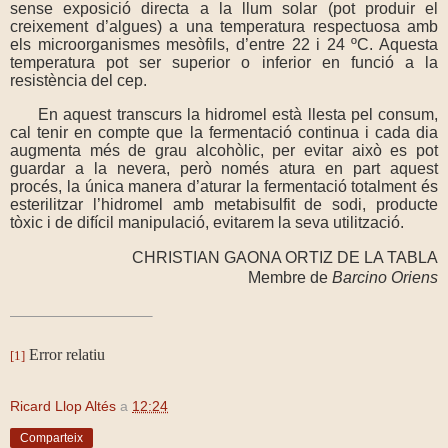
sense exposició directa a la llum solar (pot produir el
creixement d’algues) a una temperatura respectuosa amb
els microorganismes mesòfils, d’entre 22 i 24 ºC. Aquesta
temperatura pot ser superior o inferior en funció a la
resistència del cep.
En aquest transcurs la hidromel està llesta pel consum,
cal tenir en compte que la fermentació continua i cada dia
augmenta més de grau alcohòlic, per evitar això es pot
guardar a la nevera, però només atura en part aquest
procés, la única manera d’aturar la fermentació totalment és
esterilitzar l’hidromel amb metabisulfit de sodi, producte
tòxic i de difícil manipulació, evitarem la seva utilització.
CHRISTIAN GAONA ORTIZ DE LA TABLA
Membre de
Barcino Oriens
Error relatiu
[1]
Ricard Llop Altés
a
12:24
Comparteix