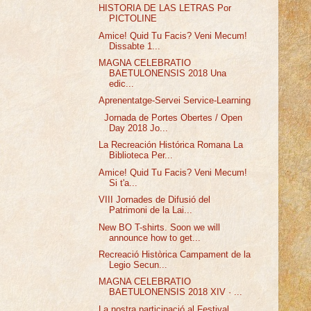
HISTORIA DE LAS LETRAS Por
PICTOLINE
Amice! Quid Tu Facis? Veni Mecum!
Dissabte 1...
MAGNA CELEBRATIO
BAETULONENSIS 2018 Una
edic...
Aprenentatge-Servei Service-Learning
Jornada de Portes Obertes / Open
Day 2018 Jo...
La Recreación Histórica Romana La
Biblioteca Per...
Amice! Quid Tu Facis? Veni Mecum!
Si t'a...
VIII Jornades de Difusió del
Patrimoni de la Lai...
New BO T-shirts. Soon we will
announce how to get...
Recreació Històrica Campament de la
Legio Secun...
MAGNA CELEBRATIO
BAETULONENSIS 2018 XIV · ...
La nostra participació al Festival