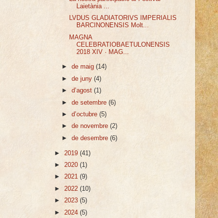
Laietània ...
LVDUS GLADIATORIVS IMPERIALIS
BARCINONENSIS Molt...
MAGNA
CELEBRATIOBAETULONENSIS
2018 XIV · MAG...
►
de maig
(14)
►
de juny
(4)
►
d’agost
(1)
►
de setembre
(6)
►
d’octubre
(5)
►
de novembre
(2)
►
de desembre
(6)
►
2019
(41)
►
2020
(1)
►
2021
(9)
►
2022
(10)
►
2023
(5)
►
2024
(5)