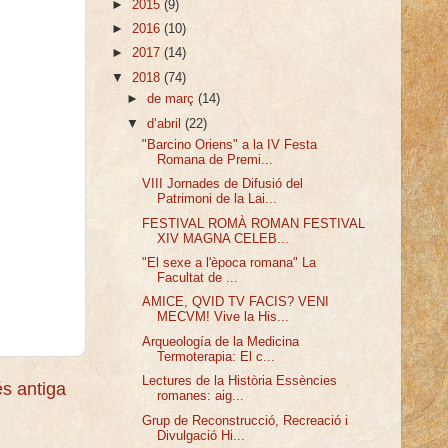
►
2015
(9)
►
2016
(10)
►
2017
(14)
▼
2018
(74)
►
de març
(14)
▼
d’abril
(22)
"Barcino Oriens" a la IV Festa
Romana de Premi...
VIII Jornades de Difusió del
Patrimoni de la Lai...
FESTIVAL ROMÀ ROMAN FESTIVAL
XIV MAGNA CELEB...
"El sexe a l'època romana" La
Facultat de ...
AMICE, QVID TV FACIS? VENI
MECVM! Vive la His...
Arqueología de la Medicina
Termoterapia: El c...
Lectures de la Història Essències
s antiga
romanes: aig...
Grup de Reconstrucció, Recreació i
Divulgació Hi...