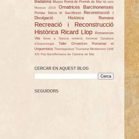
Badalona
Museu Romà de Premià de Mar
Nit dels
Ornatrices Barcinonenses
Museus 2016
Reconstrucció i
Pompa Sacra et Sacrificium
Divulgació Històrica Romana
Recreació i Reconstrucció
Històrica
Ricard Llop
Romanorum
Vita
Sexe a l'època romana
Societat Catalana
Taller Ornatrices Romanae et
d'Arqueologia
Unguentaria
Thermopolium
Triumvirat Mediterrani
UAB
XIX Fira IberoRomana de Cabrera de Mar
CERCAR EN AQUEST BLOG
SEGUIDORS