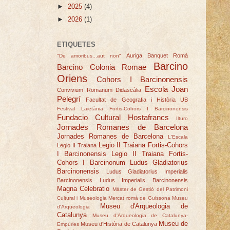
►
2025
(4)
►
2026
(1)
ETIQUETES
Auriga
Banquet Romà
"De amoribus...aut non"
Barcino
Barcino Colonia Romae
Oriens
Cohors I Barcinonensis
Escola Joan
Convivium Romanum
Didascàlia
Pelegrí
Facultat de Geografia i Història UB
Festival Laietània
Fortis-Cohors I Barcinonensis
Fundacio Cultural Hostafrancs
Ilturo
Jornades Romanes de Barcelona
Jornades Romanes de Barcelona
L'Escala
Legio II Traiana Fortis-Cohors
Legio II Traiana
I Barcinonensis
Legio II Traiana Fortis-
Cohors I Barcinonum
Ludus Gladiatorius
Barcinonensis
Ludus Gladiatorius Imperialis
Barcinonensis
Ludus Imperialis Barcinonensis
Magna Celebratio
Màster de Gestió del Patrimoni
Cultural i Museologia
Mercat romà de Guissona
Museu
Museu d'Arqueologia de
d'Arqueologia
Catalunya
Museu d'Arqueologia de Catalunya-
Museu de
Museu d'Història de Catalunya
Empúries