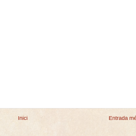
Inici
Entrada mé