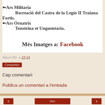
➼
Ars Militaria
Recreació del Castra de la Legio II Traiana
Fortis.
➼
Ars Ornatrix
Tonstrina et Unguentaria.
Més Imatges a:
Facebook
Albert DG.
a
12:14
Comparteix
Cap comentari:
Publica un comentari a l'entrada
‹
›
Inici